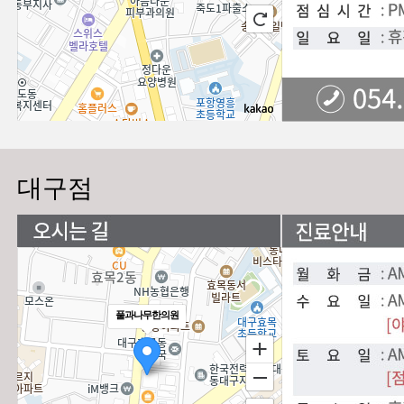
대구점
풀과나무한의원