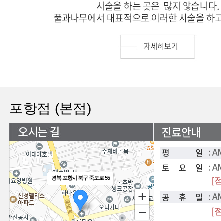
포항점 (본점)
경북 포항시 북구 죽도로 55