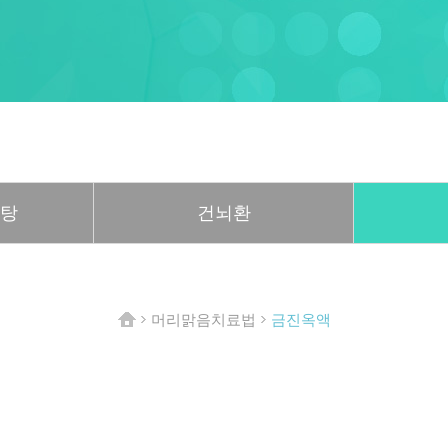
독탕
건뇌환
머리맑음치료법
금진옥액
HOME
>
>