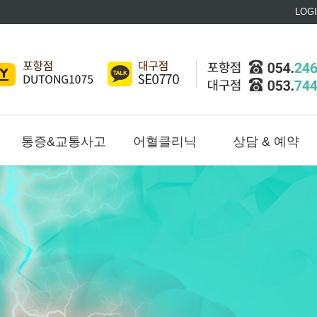
LOG
통증&교통사고
어혈클리닉
상담 & 예약