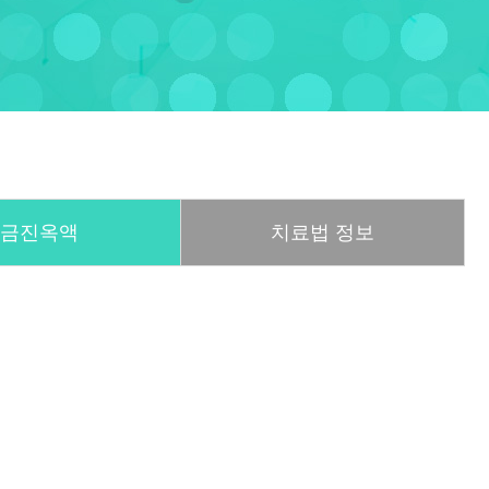
금진옥액
치료법 정보