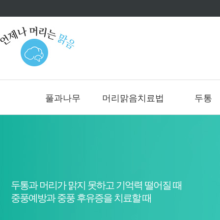
풀과나무
머리맑음치료법
두통
두통과 머리가 맑지 못하고 기억력 떨어질 때
중풍예방과 중풍 후유증을 치료할 때