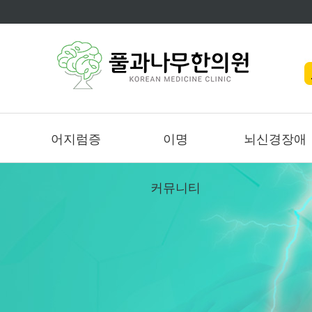
어지럼증
이명
뇌신경장애
커뮤니티