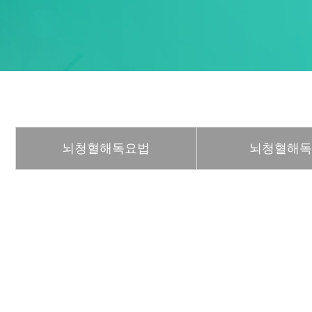
뇌청혈해독요법
뇌청혈해