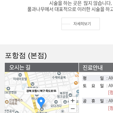
포항점 (본점)
경북 포항시 북구 죽도로 55