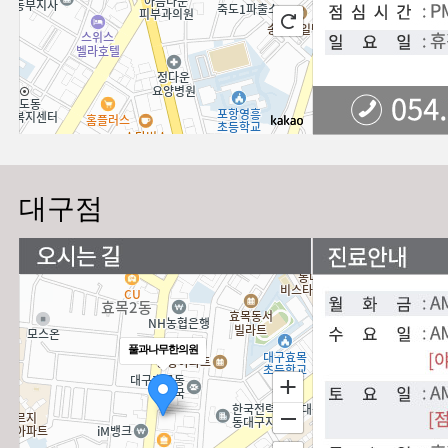
대구점
풀과나무한의원