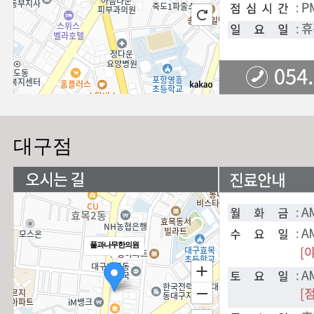
대구점
풀과나무한의원