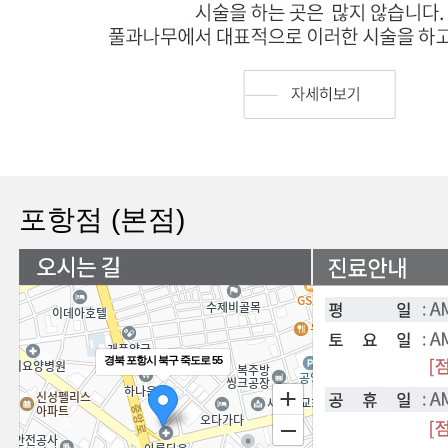
포항점 (본점)
경북 포항시 북구 죽도로 55