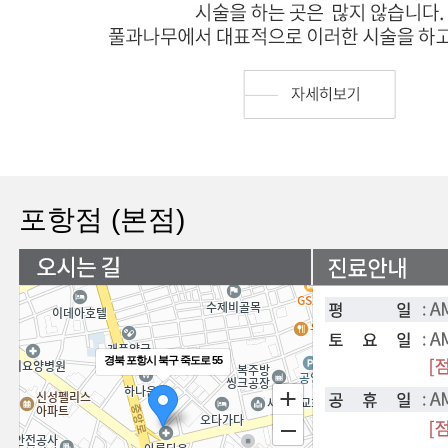
포항점 (본점)
경북 포항시 북구 죽도로 55