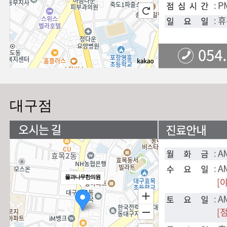
대구점
풀과나무한의원